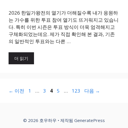
2026 한일가왕전의 열기가 더해질수록 내가 응원하
는 가수를 위한 투표 참여 열기도 뜨거워지고 있습니
다. 특히 이번 시즌은 투표 방식이 더욱 엄격해지고
구체화되었는데요. 제가 직접 확인해 본 결과, 기존
의 일반적인 투표와는 다른 …
더 읽기
페
페
페
페
페
←
이전
1
…
3
4
5
…
123
다음
→
이
이
이
이
이
지
지
지
지
지
© 2026 호우하우
• 제작됨
GeneratePress