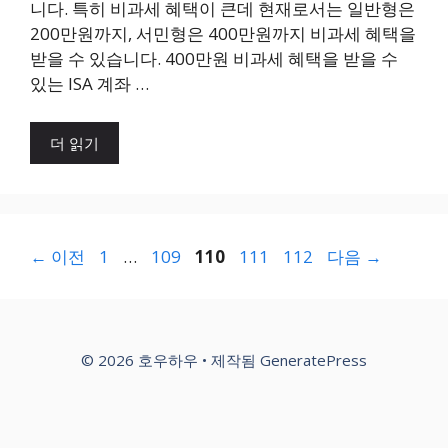
니다. 특히 비과세 혜택이 큰데 현재로서는 일반형은
200만원까지, 서민형은 400만원까지 비과세 혜택을
받을 수 있습니다. 400만원 비과세 혜택을 받을 수
있는 ISA 계좌 …
더 읽기
페
페
페
페
페
←
이전
1
…
109
110
111
112
다음
→
이
이
이
이
이
지
지
지
지
지
© 2026 호우하우
• 제작됨
GeneratePress