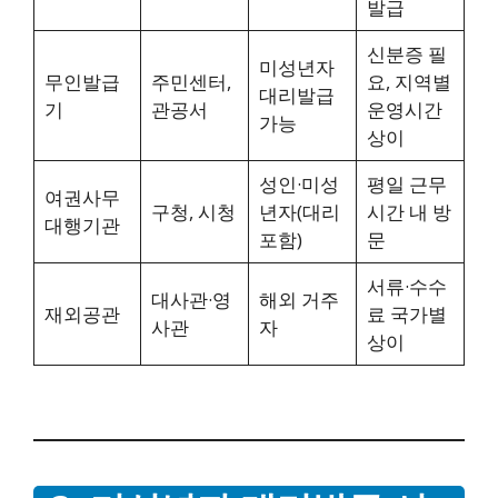
발급
신분증 필
미성년자
무인발급
주민센터,
요, 지역별
대리발급
기
관공서
운영시간
가능
상이
성인·미성
평일 근무
여권사무
구청, 시청
년자(대리
시간 내 방
대행기관
포함)
문
서류·수수
대사관·영
해외 거주
재외공관
료 국가별
사관
자
상이