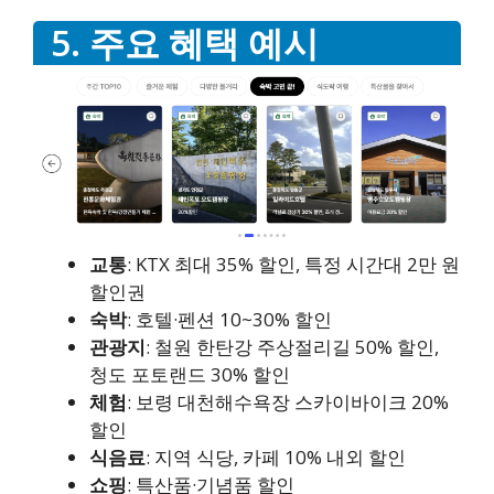
5. 주요 혜택 예시
교통
: KTX 최대 35% 할인, 특정 시간대 2만 원
할인권
숙박
: 호텔·펜션 10~30% 할인
관광지
: 철원 한탄강 주상절리길 50% 할인,
청도 포토랜드 30% 할인
체험
: 보령 대천해수욕장 스카이바이크 20%
할인
식음료
: 지역 식당, 카페 10% 내외 할인
쇼핑
: 특산품·기념품 할인