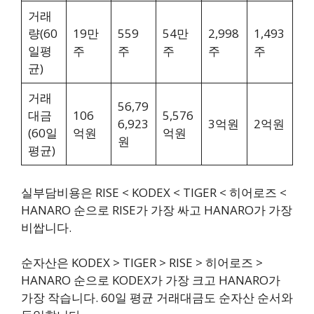
거래
량(60
19만
559
54만
2,998
1,493
일평
주
주
주
주
주
균)
거래
56,79
대금
106
5,576
6,923
3억원
2억원
(60일
억원
억원
원
평균)
실부담비용은 RISE < KODEX < TIGER < 히어로즈 <
HANARO 순으로 RISE가 가장 싸고 HANARO가 가장
비쌉니다.
순자산은 KODEX > TIGER > RISE > 히어로즈 >
HANARO 순으로 KODEX가 가장 크고 HANARO가
가장 작습니다. 60일 평균 거래대금도 순자산 순서와