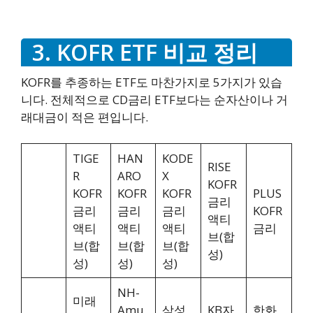
3. KOFR ETF 비교 정리
KOFR를 추종하는 ETF도 마찬가지로 5가지가 있습
니다. 전체적으로 CD금리 ETF보다는 순자산이나 거
래대금이 적은 편입니다.
TIGE
HAN
KODE
RISE
R
ARO
X
KOFR
KOFR
KOFR
KOFR
PLUS
금리
금리
금리
금리
KOFR
액티
액티
액티
액티
금리
브(합
브(합
브(합
브(합
성)
성)
성)
성)
NH-
미래
Amu
삼성
KB자
한화