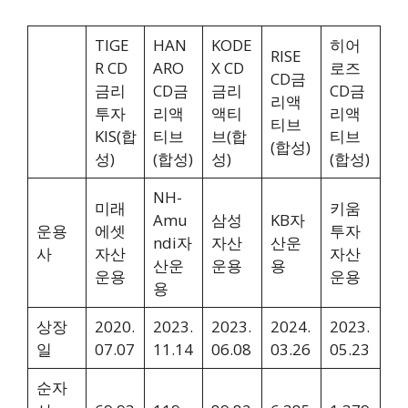
TIGE
HAN
KODE
히어
RISE
R CD
ARO
X CD
로즈
CD금
금리
CD금
금리
CD금
리액
투자
리액
액티
리액
티브
KIS(합
티브
브(합
티브
(합성)
성)
(합성)
성)
(합성)
NH-
미래
키움
Amu
삼성
KB자
운용
에셋
투자
ndi자
자산
산운
사
자산
자산
산운
운용
용
운용
운용
용
상장
2020.
2023.
2023.
2024.
2023.
일
07.07
11.14
06.08
03.26
05.23
순자