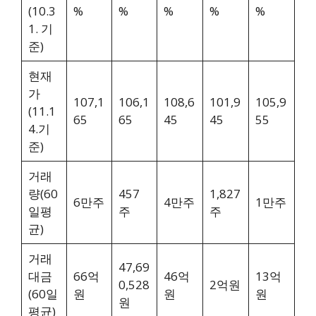
(10.3
%
%
%
%
%
1. 기
준)
현재
가
107,1
106,1
108,6
101,9
105,9
(11.1
65
65
45
45
55
4.기
준)
거래
량(60
457
1,827
6만주
4만주
1만주
일평
주
주
균)
거래
47,69
대금
66억
46억
13억
0,528
2억원
(60일
원
원
원
원
평균)